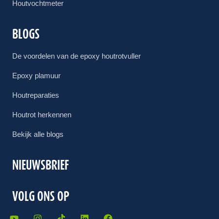
Houtvochtmeter
BLOGS
De voordelen van de epoxy houtrotvuller
Epoxy plamuur
Houtreparaties
Houtrot herkennen
Bekijk alle blogs
NIEUWSBRIEF
VOLG ONS OP
Y
I
T
L
F