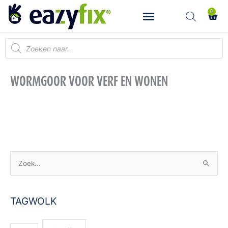
Ga
0
Wink
naar
de
inhoud
Producten
zoeken
WORMGOOR VOOR VERF EN WONEN
Z
o
e
TAGWOLK
k
n