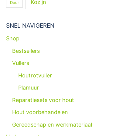
Kozijn
Deur
a
a
r
SNEL NAVIGEREN
:
Shop
Bestsellers
Vullers
Houtrotvuller
Plamuur
Reparatiesets voor hout
Hout voorbehandelen
Gereedschap en werkmateriaal