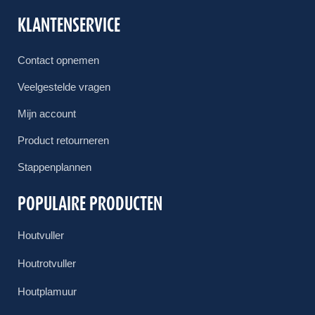
t
v
KLANTENSERVICE
a
n
Contact opnemen
g
e
Veelgestelde vragen
n
Mijn account
?
*
Product retourneren
Stappenplannen
POPULAIRE PRODUCTEN
Houtvuller
Houtrotvuller
Houtplamuur