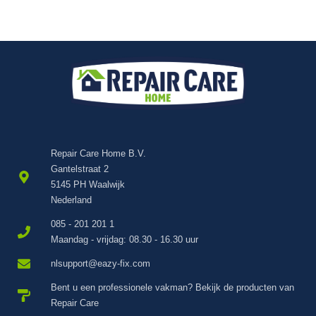
t
j
s
u
e
h
m
o
n
D
z
D
e
n
i
e
Repair Care Home B.V.
u
Gantelstraat 2
w
5145 PH Waalwijk
s
Nederland
b
r
085 - 201 201 1
i
Maandag - vrijdag: 08.30 - 16.30 uur
e
nlsupport@eazy-fix.com
f
Bent u een professionele vakman? Bekijk de producten van
o
Repair Care
n