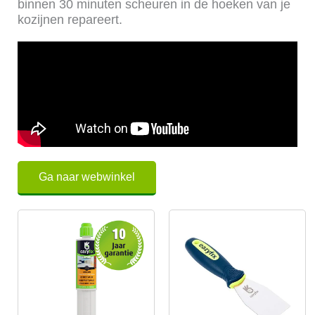
binnen 30 minuten scheuren in de hoeken van je
kozijnen repareert.
Ga naar webwinkel