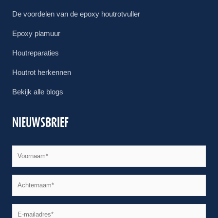
De voordelen van de epoxy houtrotvuller
Epoxy plamuur
Houtreparaties
Houtrot herkennen
Bekijk alle blogs
NIEUWSBRIEF
JJJJ
Naam
*
dash
MM
Naam
*
dash
DD
E-