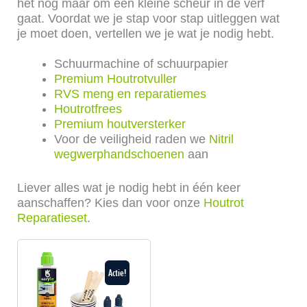
het nog maar om een kleine scheur in de verf
gaat. Voordat we je stap voor stap uitleggen wat
je moet doen, vertellen we je wat je nodig hebt.
Schuurmachine of schuurpapier
Premium Houtrotvuller
RVS meng en reparatiemes
Houtrotfrees
Premium houtversterker
Voor de veiligheid raden we
Nitril
wegwerphandschoenen
aan
Liever alles wat je nodig hebt in één keer
aanschaffen? Kies dan voor onze
Houtrot
Reparatieset
.
Oorspronkelijke
Huidige
prijs
prijs
Actie!
was:
is:
61,03.
56,25.