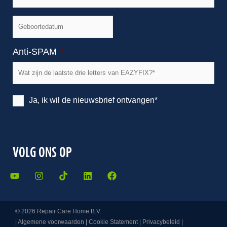
mailadres
*
Geboortedatum
Anti-SPAM
*
Wil
Ja, ik wil de nieuwsbrief ontvangen*
je
onze
nieuwsbrief
ontvangen?
VOLG ONS OP
*
Y
I
T
L
F
o
n
i
i
a
u
s
k
n
c
t
t
t
k
e
u
a
o
e
b
© 2026 Repair Care Home B.V.
b
g
k
d
o
|
Algemene voorwaarden
|
Cookie Statement
|
Privacybeleid
|
e
r
i
o