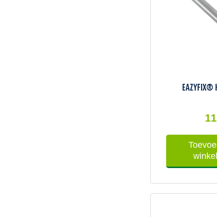
EAZYFIX® H
11
Toevoe
winke