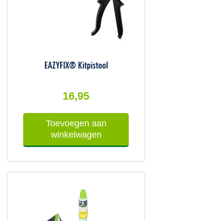
EAZYFIX® Kitpistool
16,95
Toevoegen aan
winkelwagen
ke
Oorspronkelijke
Huidige
prijs
prijs
was:
is:
81,20.
73,00.