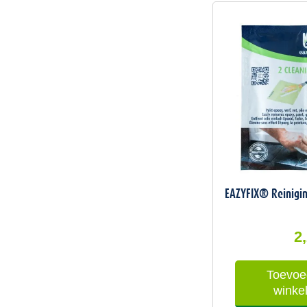
EAZYFIX® Reinigin
2
Toevoe
winke