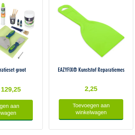
was:
is:
143,61.
129,25.
ratieset groot
EAZYFIX® Kunststof Reparatiemes
2,25
129,25
Toevoegen aan
gen aan
winkelwagen
lwagen