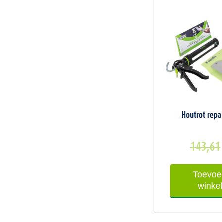
Houtrot repa
143,61
Toevoe
winke