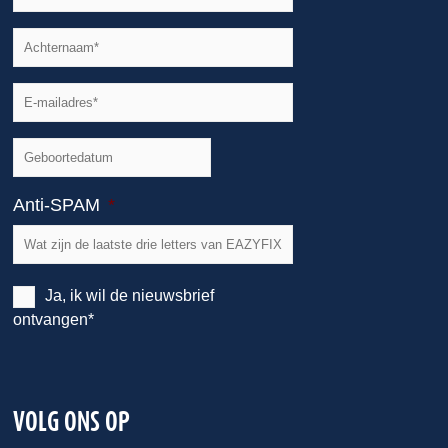
dash
MM
Naam
*
dash
DD
E-
mailadres
*
Geboortedatum
Anti-SPAM
*
Wil
Ja, ik wil de nieuwsbrief
je
ontvangen*
onze
nieuwsbrief
ontvangen?
*
VOLG ONS OP