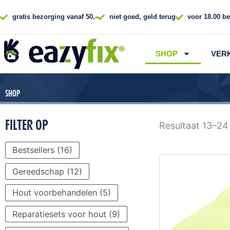
Ga
naar
gratis bezorging vanaf 50,-
niet goed, geld terug
voor 18.00 be
de
inhoud
SHOP
VER
SHOP
FILTER OP
Resultaat 13–24
Bestsellers
(16)
Gereedschap
(12)
Hout voorbehandelen
(5)
Reparatiesets voor hout
(9)