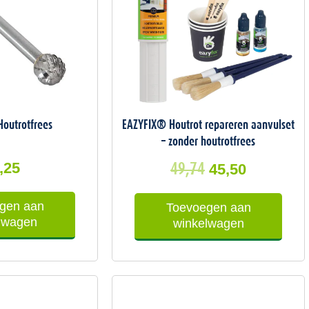
outrotfrees
EAZYFIX® Houtrot repareren aanvulset
– zonder houtrotfrees
,25
49,74
45,50
gen aan
Toevoegen aan
lwagen
winkelwagen
Oorspronkelijke
Huidige
prijs
prijs