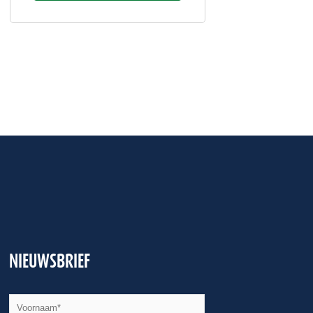
NIEUWSBRIEF
JJJJ
Naam
*