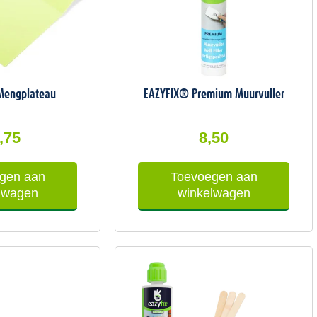
Mengplateau
EAZYFIX® Premium Muurvuller
,75
8,50
gen aan
Toevoegen aan
lwagen
winkelwagen
Oorspronkelij
Huidige
prijs
prijs
was:
is:
49,74.
45,50.