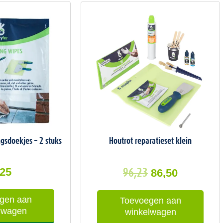
Oorspronkelij
Huidige
prijs
prijs
was:
is:
96,23.
86,50.
gsdoekjes – 2 stuks
Houtrot reparatieset klein
,25
96,23
86,50
gen aan
Toevoegen aan
lwagen
winkelwagen