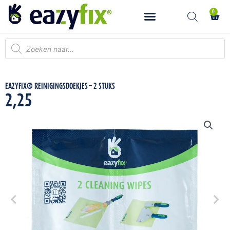
Ga
0
Wink
naar
de
inhoud
Producten
zoeken
EAZYFIX® REINIGINGSDOEKJES –
2 STUKS
Toevoegen aan
EAZYFIX® REINIGINGSDOEKJES – 2 STUKS
winkelwagen
2,25
2,25