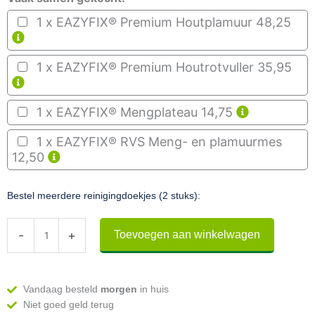
1 x EAZYFIX® Premium Houtplamuur
48,25
1 x EAZYFIX® Premium Houtrotvuller
35,95
1 x EAZYFIX® Mengplateau
14,75
1 x EAZYFIX® RVS Meng- en plamuurmes
12,50
Bestel meerdere reinigingdoekjes (2 stuks):
EAZYFIX®
-
+
Toevoegen aan winkelwagen
Reinigingsdoekjes
-
2
stuks
Vandaag besteld
morgen
in huis
aantal
Niet goed geld terug