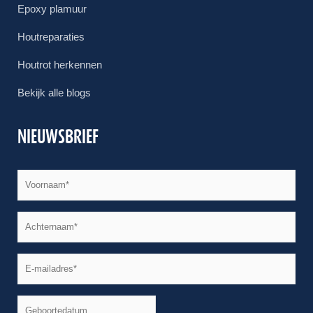
Epoxy plamuur
Houtreparaties
Houtrot herkennen
Bekijk alle blogs
NIEUWSBRIEF
JJJJ
Naam
*
dash
MM
Naam
*
dash
DD
E-
mailadres
*
Geboortedatum