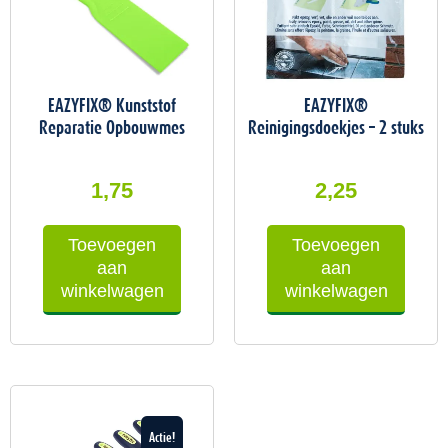
EAZYFIX® Kunststof
EAZYFIX®
Reparatie Opbouwmes
Reinigingsdoekjes – 2 stuks
1,75
2,25
Toevoegen
Toevoegen
aan
aan
winkelwagen
winkelwagen
Oorspronkelijke
Huidige
prijs
prijs
Actie!