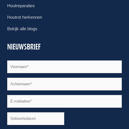
Houtreparaties
Houtrot herkennen
Bekijk alle blogs
NIEUWSBRIEF
JJJJ
Naam
*
dash
MM
Naam
*
dash
DD
E-
mailadres
*
Geboortedatum