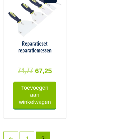
was:
is:
74,77.
67,25.
Reparatieset
reparatiemessen
74,77
67,25
Toevoegen
aan
winkelwagen
←
1
2