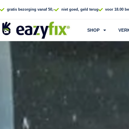
Ga
naar
gratis bezorging vanaf 50,-
niet goed, geld terug
voor 18.00 be
de
inhoud
SHOP
VER