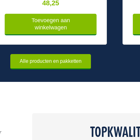
48,25
Toevoegen aan
winkelwagen
Alle producten en pakketten
TOPKWALIT
r